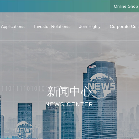
Online Shop
 Applications
Investor Relations
Join Highly
Corporate Cul
oling Solutions and the Core Components
Corporate Information
Talent Concept
Corporate Cult
Real-time Stock Price
Career Development
Investor Calendar
Growing Plan
Announcement
Listen to Their Stories
新闻中心
Interim Reports
Regular Reports
NEWS CENTER
Investor Hotline