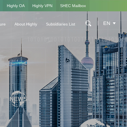
Highly OA
Highly VPN
SHEC Mailbox
EN
ture
About Highly
Subsidiaries List
ure
Company Profile
Shanghai Highly Electrical Appliances Co., Ltd.
Global Layout
Hangzhou Fusheng Electrical Appliances Co., Lt
History
Highly Marelli Holding Co., Ltd.
Social Responsibility
Shanghai Highly New Energy Technology Co., L
Contact Us
Anhui Highly Precision Casting Co., Ltd.
Shanghai Highly Special Refrigeration Equipment
Shanghai Highly Nakano Refrigerators Co., Ltd.
Shanghai Highly International Trading Co., Ltd.
Shanghai Highly Group Asset Management Co., 