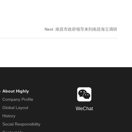
Next
:
南昌市政府领导来到南昌海立调研
e
About Highly
Company Profile
Global Layout
WeChat
History
Social Responsibility