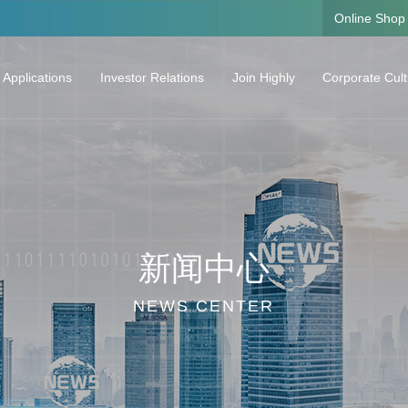
Online Shop
 Applications
Investor Relations
Join Highly
Corporate Cul
oling Solutions and the Core Components
Corporate Information
Talent Concept
Corporate Cult
Real-time Stock Price
Career Development
Investor Calendar
Growing Plan
Announcement
Listen to Their Stories
新闻中心
Interim Reports
Regular Reports
NEWS CENTER
Investor Hotline