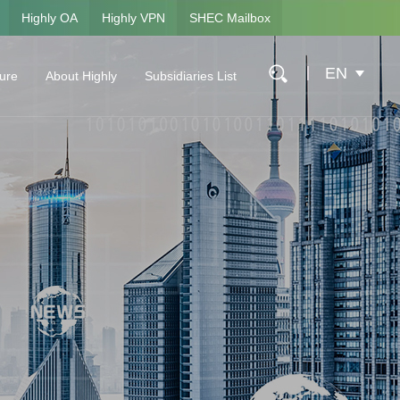
Highly OA
Highly VPN
SHEC Mailbox
EN
ture
About Highly
Subsidiaries List
ure
Company Profile
Shanghai Highly Electrical Appliances Co., Ltd.
Global Layout
Hangzhou Fusheng Electrical Appliances Co., Lt
History
Highly Marelli Holding Co., Ltd.
Social Responsibility
Shanghai Highly New Energy Technology Co., L
Contact Us
Anhui Highly Precision Casting Co., Ltd.
Shanghai Highly Special Refrigeration Equipment
Shanghai Highly Nakano Refrigerators Co., Ltd.
Shanghai Highly International Trading Co., Ltd.
Shanghai Highly Group Asset Management Co., 