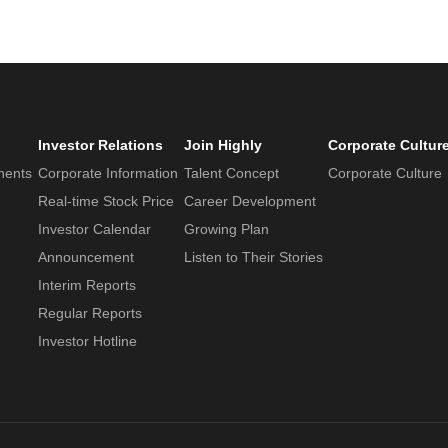
Investor Relations
Join Highly
Corporate Cultur
nents
Corporate Information
Talent Concept
Corporate Culture
Real-time Stock Price
Career Development
Investor Calendar
Growing Plan
Announcement
Listen to Their Stories
Interim Reports
Regular Reports
Investor Hotline