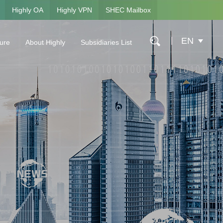
Highly OA
Highly VPN
SHEC Mailbox
EN
ture
About Highly
Subsidiaries List
ure
Company Profile
Shanghai Highly Electrical Appliances Co., Ltd.
Global Layout
Hangzhou Fusheng Electrical Appliances Co., Lt
History
Highly Marelli Holding Co., Ltd.
Social Responsibility
Shanghai Highly New Energy Technology Co., L
Contact Us
Anhui Highly Precision Casting Co., Ltd.
Shanghai Highly Special Refrigeration Equipment
Shanghai Highly Nakano Refrigerators Co., Ltd.
Shanghai Highly International Trading Co., Ltd.
Shanghai Highly Group Asset Management Co., 