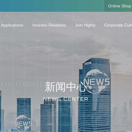
Online Shop
 Applications
Investor Relations
Join Highly
Corporate Cul
oling Solutions and the Core Components
Corporate Information
Talent Concept
Corporate Cult
Real-time Stock Price
Career Development
Investor Calendar
Growing Plan
Announcement
Listen to Their Stories
新闻中心
Interim Reports
Regular Reports
NEWS CENTER
Investor Hotline