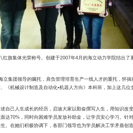
三八红旗集体光荣称号。创建于2007年4月的海立动力学院结出
命海立集团领导的嘱托，肩负管理培育生产一线人才的重托，怀
、《机械设计制造及自动化•机器人方向》本科班，加上这几位
讲述自己人生成长的经历，启迪大家以勤奋撰写人生，用知识改
面达70%，同时向困难学员发放补助金，让学员安心学习。针
发生。在她们积极协调下，各部门领导也为学员解决工学矛盾创