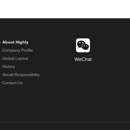
e
About Highly
Company Profile
Global Layout
WeChat
History
Social Responsibility
Contact Us