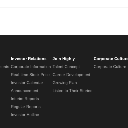
Investor Relations
Join Highly
Corporate Cultur
nents
Corporate Information
Talent Concept
Corporate Culture
Real-time Stock Price
Career Development
Investor Calendar
Growing Plan
Announcement
Listen to Their Stories
Interim Reports
Regular Reports
Investor Hotline