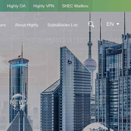
Highly OA
Highly VPN
SHEC Mailbox
EN
ture
About Highly
Subsidiaries List
ure
Company Profile
Shanghai Highly Electrical Appliances Co., Ltd.
Global Layout
Hangzhou Fusheng Electrical Appliances Co., Lt
History
Highly Marelli Holding Co., Ltd.
Social Responsibility
Shanghai Highly New Energy Technology Co., L
Contact Us
Anhui Highly Precision Casting Co., Ltd.
Shanghai Highly Special Refrigeration Equipment
Shanghai Highly Nakano Refrigerators Co., Ltd.
Shanghai Highly International Trading Co., Ltd.
Shanghai Highly Group Asset Management Co., 