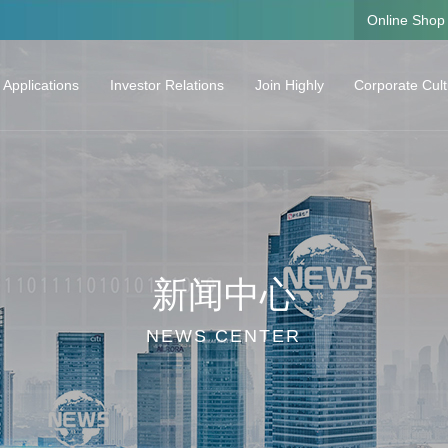
Online Shop
 Applications
Investor Relations
Join Highly
Corporate Cul
oling Solutions and the Core Components
Corporate Information
Talent Concept
Corporate Cult
Real-time Stock Price
Career Development
Investor Calendar
Growing Plan
Announcement
Listen to Their Stories
新闻中心
Interim Reports
Regular Reports
NEWS CENTER
Investor Hotline