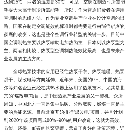
达到25℃，两者的温差是30℃；可见，空调在制热时所需能
耗要大大高于制冷所需能耗。所以，作为普通消费者在选用
空调时的思维方法、作为专业空调生产企业在设计空调的思
路、国家在制定空调能效的标准时都需要进行由“冷”转“热”的
彻底的改变，这也是整个空调行业转型的关键一步。目前中
国空调制热主要以热泵辅助电加热为主，日本则以热泵型为
主。两者相比较，热泵型空调制热能效比最高，也是未来产
业发展的主流方向。
全球热泵技术的应用已经往热泵干衣、热泵地暖、热泵
烘干、煤改电等方向延伸。近年来，美国的GE、中国的海
尔等知名企业已经在其热水器上运用了热泵技术。尤其是北
京的“煤改电”项目，是中国热泵产业发展的又一契机。众所
周知，中国北方一直是集中供暖、分散取暖，燃煤一直是主
要的热能来源。目前北京开始推行“煤改电”项目，并且计划
到2020年该项目完成80%~90%的用户改造，这就为高效、
节能、环保、低碳的热泵采暖，营造了良好的政策环境，近