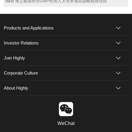
Next
海立集团举办GMP经营人才培养项目战略模块培训
Products and Applications
Investor Relations
Join Highly
Corporate Culture
About Highly
WeChat